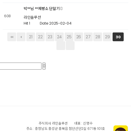
박**님 **제빵소 단말기
608
라인솔루션
Hit 1
Date 2025-02-04
21
22
23
24
25
26
27
28
29
30
주식회사 라인솔루션
대표 : 신명수
주소 : 충청남도 홍성군 홍북읍 첨단산단2길 67 1동 101호