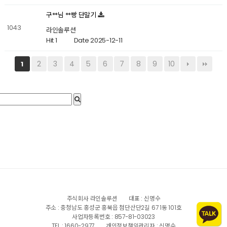
구**님 **빵 단말기
1043
라인솔루션
Hit 1
Date 2025-12-11
2
3
4
5
6
7
8
9
10
1
주식회사 라인솔루션
대표 : 신명수
주소 : 충청남도 홍성군 홍북읍 첨단산단2길 67 1동 101호
사업자등록번호 : 857-81-03023
TEL : 1660-2977
개인정보책임관리자 : 신명수