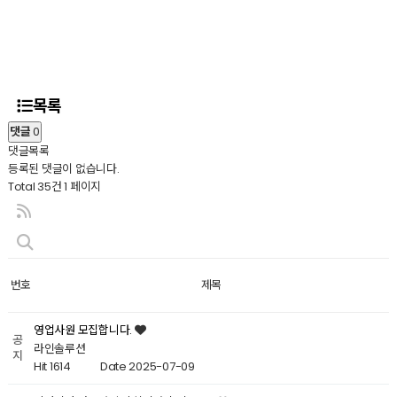
드기, 카드기계, 카드단말기, 카드단말기등록, 카드리더기, 카드매출조회,프리랜서 카드결제, 프리랜서카드단
말기, 휴대용카드단말기, 휴대용무선 카드단말기, 휴대용카드단말기
목록
댓글
0
댓글목록
등록된 댓글이 없습니다.
Total 35건
1 페이지
번호
제목
영업사원 모집합니다.
공
라인솔루션
지
Hit 1614
Date 2025-07-09